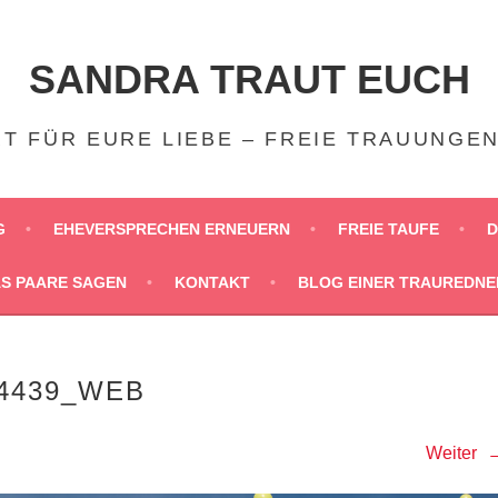
SANDRA TRAUT EUCH
T FÜR EURE LIEBE – FREIE TRAUUNGE
G
EHEVERSPRECHEN ERNEUERN
FREIE TAUFE
D
S PAARE SAGEN
KONTAKT
BLOG EINER TRAUREDNE
_4439_WEB
Weiter